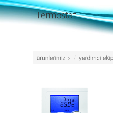
Termostat
ürünleri̇mi̇z >
yardimci eki̇