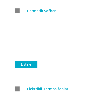
Hermetik Şofben
Listele
Elektrikli Termosifonlar