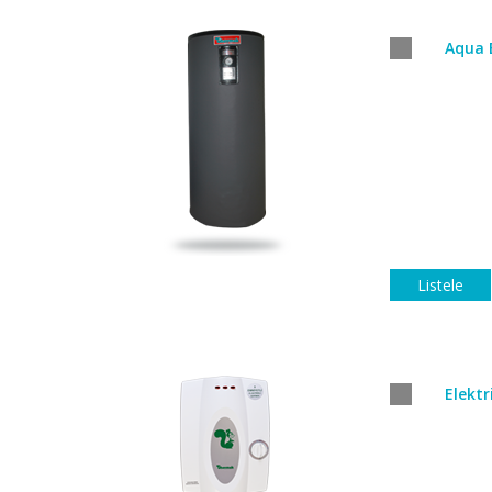
Aqua 
Listele
Elektri