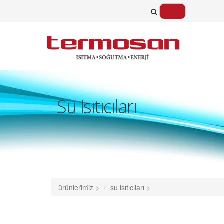
Su Isıtıcıları
ürünleri̇mi̇z >
su isıtıcıları >