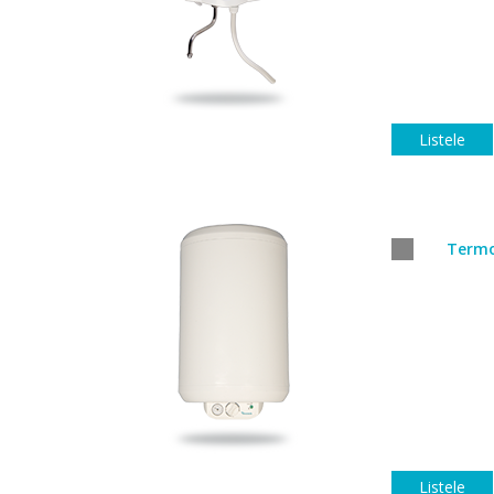
Listele
Termo
Listele