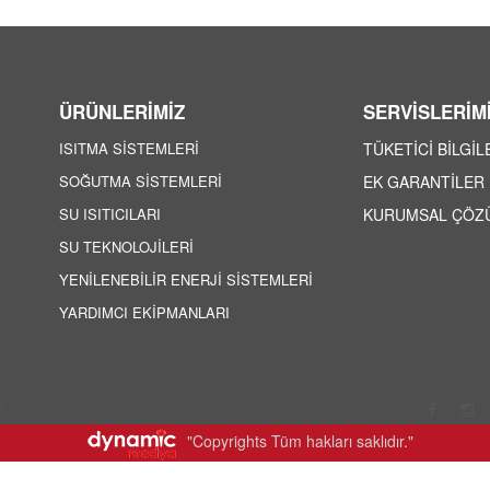
ÜRÜNLERİMİZ
SERVİSLERİM
ISITMA SİSTEMLERİ
TÜKETİCİ BİLGİ
SOĞUTMA SİSTEMLERİ
EK GARANTİLER
SU ISITICILARI
KURUMSAL ÇÖZ
SU TEKNOLOJİLERİ
YENİLENEBİLİR ENERJİ SİSTEMLERİ
YARDIMCI EKİPMANLARI
k
"Copyrights Tüm hakları saklıdır."